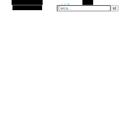
Barra laterale Alt
Cerca
Articolo casuale