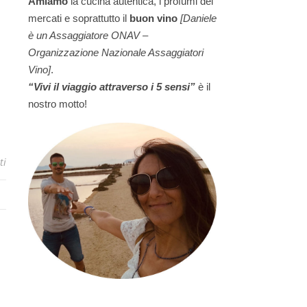
Amiamo
la cucina autentica, i profumi dei
mercati e soprattutto il
buon vino
[Daniele
è un Assaggiatore ONAV –
Organizzazione Nazionale Assaggiatori
Vino]
.
“Vivi il viaggio attraverso i 5 sensi”
è il
nostro motto!
ti