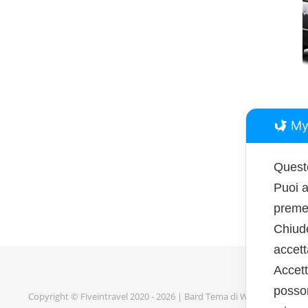
My
Questo
Puoi a
premen
Chiud
accet
Accett
posson
Copyright © Fiveintravel 2020 - 2026 |
Bard Tema di
WP Royal
.