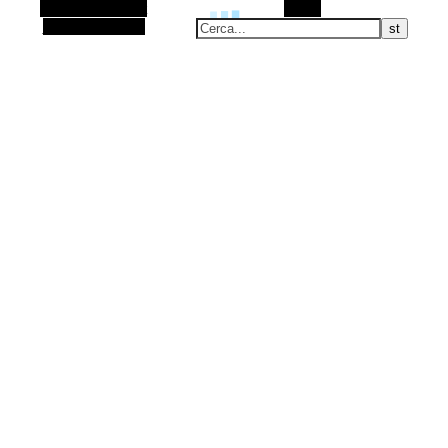
Barra laterale Alt
Cerca
Articolo casuale