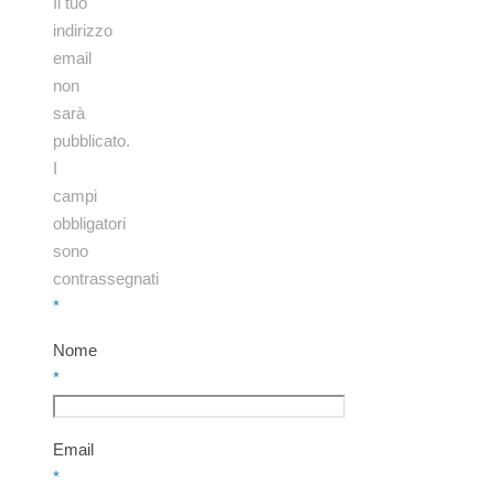
Il tuo
indirizzo
email
non
sarà
pubblicato.
I
campi
obbligatori
sono
contrassegnati
*
Nome
*
Email
*