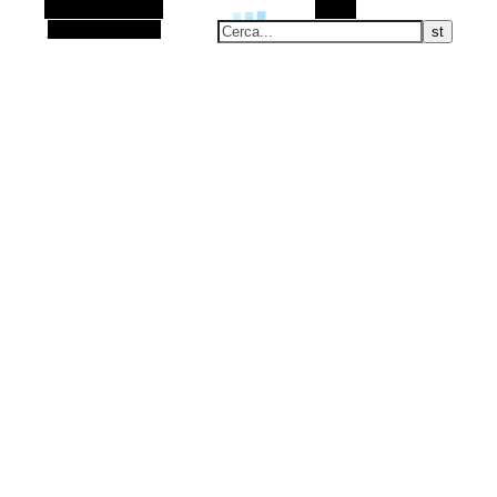
Barra laterale Alt
Cerca
Articolo casuale