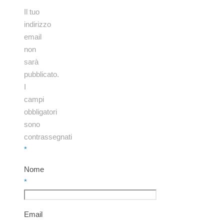
Il tuo
indirizzo
email
non
sarà
pubblicato.
I
campi
obbligatori
sono
contrassegnati
*
Nome
*
Email