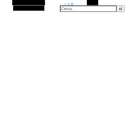
Barra laterale Alt
Cerca
Articolo casuale