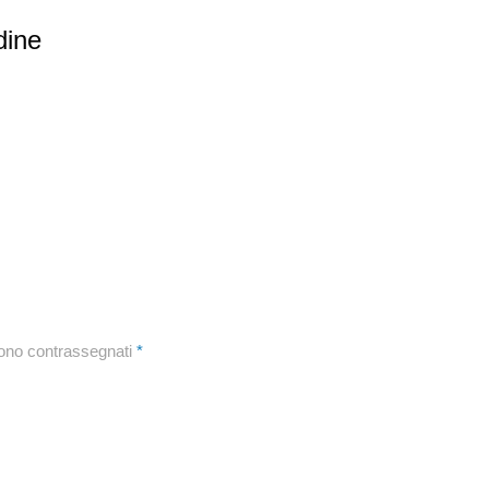
dine
sono contrassegnati
*