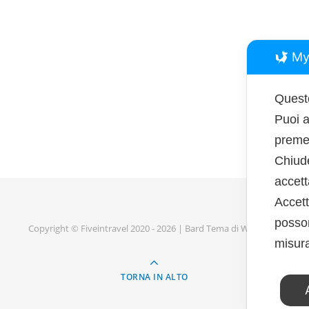
My
Questo
Puoi a
premen
Chiud
accet
Accett
posson
Copyright © Fiveintravel 2020 - 2026 |
Bard Tema di
WP Royal
.
misura
TORNA IN ALTO