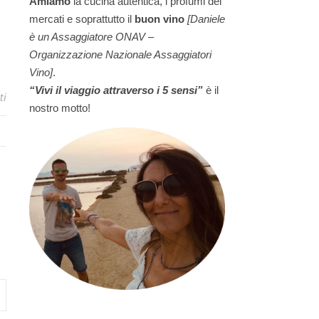
Amiamo
la cucina autentica, i profumi dei
mercati e soprattutto il
buon vino
[Daniele
è un Assaggiatore ONAV –
Organizzazione Nazionale Assaggiatori
Vino]
.
“Vivi il viaggio attraverso i 5 sensi”
è il
ti
nostro motto!