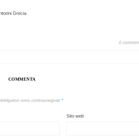
ntorini Grecia
0 commen
COMMENTA
obbligatori sono contrassegnati
*
Sito web