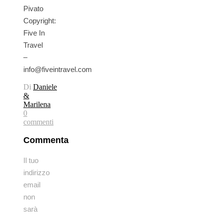
Pivato
Copyright:
Five In
Travel
–
info@fiveintravel.com
Di
Daniele
&
Marilena
0
commenti
Commenta
Il tuo
indirizzo
email
non
sarà