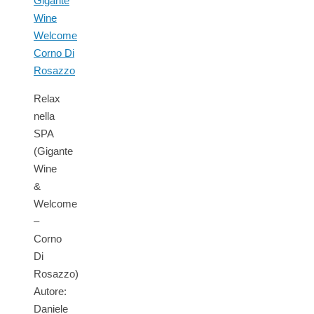
Relax
nella
SPA
(Gigante
Wine
&
Welcome
–
Corno
Di
Rosazzo)
Autore:
Daniele