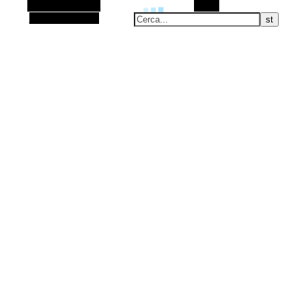
Barra laterale Alt
Cerca
Articolo casuale