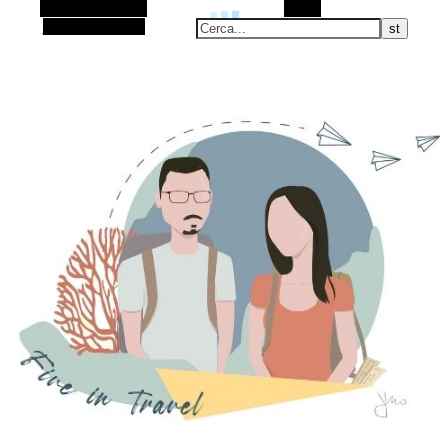
Barra laterale Alt
Cerca
Articolo casuale