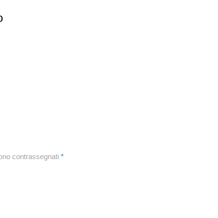
o
sono contrassegnati
*