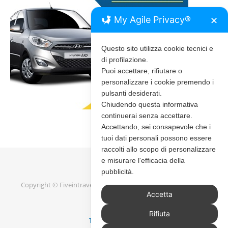
My Agile Privacy®
✕
Questo sito utilizza cookie tecnici e
di profilazione.
Puoi accettare, rifiutare o
personalizzare i cookie premendo i
pulsanti desiderati.
Chiudendo questa informativa
continuerai senza accettare.
Accettando, sei consapevole che i
tuoi dati personali possono essere
raccolti allo scopo di personalizzare
e misurare l'efficacia della
pubblicità.
Copyright © Fiveintravel 2020 - 2026 |
Bard Tema di
WP Royal
.
Accetta
Rifiuta
TORNA IN ALTO